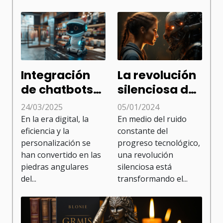
Integración
La revolución
de chatbots
silenciosa de
en el
la inteligencia
24/03/2025
05/01/2024
comercio
artificial
En la era digital, la
En medio del ruido
electrónico
eficiencia y la
constante del
personalización se
progreso tecnológico,
para
han convertido en las
una revolución
optimizar
piedras angulares
silenciosa está
ventas
del...
transformando el...