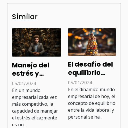
Similar
El desafío del
Manejo del
equilibrio
estrés y
trabajo-vida
productividad
05/01/2024
05/01/2024
en el sector
en el sector
En el dinámico mundo
En un mundo
empresarial de hoy, el
empresarial cada vez
concepto de equilibrio
más competitivo, la
entre la vida laboral y
capacidad de manejar
personal se ha...
el estrés eficazmente
es un...