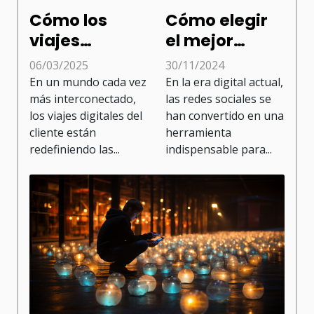
Cómo los
Cómo elegir
viajes
el mejor
digitales del
paquete de
06/03/2025
30/11/2024
cliente
crecimiento
En un mundo cada vez
En la era digital actual,
transforman
para tus
más interconectado,
las redes sociales se
los viajes digitales del
han convertido en una
el servicio al
redes
cliente están
herramienta
cliente
sociales
redefiniendo las...
indispensable para...