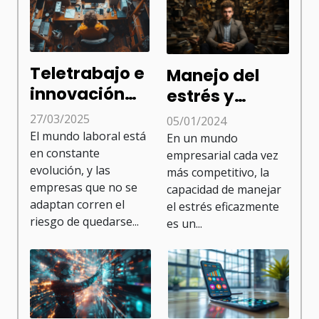
Teletrabajo e
Manejo del
innovación
estrés y
cómo las
productividad
27/03/2025
05/01/2024
empresas
en el sector
El mundo laboral está
En un mundo
están
en constante
empresarial cada vez
evolución, y las
más competitivo, la
adaptando
empresas que no se
capacidad de manejar
sus modelos
adaptan corren el
el estrés eficazmente
de gestión
riesgo de quedarse...
es un...