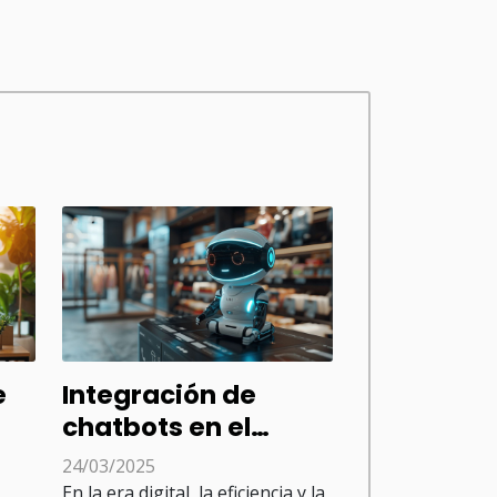
e
Integración de
chatbots en el
la
comercio
24/03/2025
electrónico para
En la era digital, la eficiencia y la