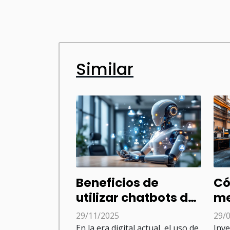
Similar
Beneficios de
Có
utilizar chatbots de
me
inteligencia
he
29/11/2025
29/
artificial en
pa
En la era digital actual, el uso de
Inve