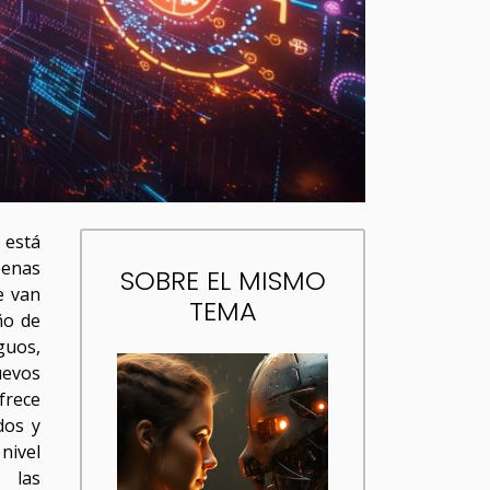
está
enas
SOBRE EL MISMO
e van
TEMA
ño de
guos,
evos
frece
dos y
 nivel
 las