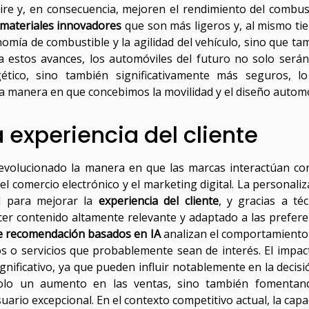
aire y, en consecuencia, mejoren el rendimiento del combust
materiales innovadores
que son más ligeros y, al mismo ti
omía de combustible y la agilidad del vehículo, sino que ta
 a estos avances, los automóviles del futuro no solo será
gético, sino también significativamente más seguros, l
a manera en que concebimos la movilidad y el diseño automo
 experiencia del cliente
ha revolucionado la manera en que las marcas interactúan co
 comercio electrónico y el marketing digital. La personaliz
l para mejorar la
experiencia del cliente
, y gracias a téc
er contenido altamente relevante y adaptado a las prefere
e recomendación basados en IA
analizan el comportamiento 
os o servicios que probablemente sean de interés. El impac
nificativo, ya que pueden influir notablemente en la decisi
olo un aumento en las ventas, sino también fomentan
suario excepcional. En el contexto competitivo actual, la cap