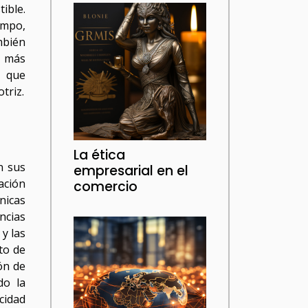
ible.
empo,
mbién
n más
o que
triz.
La ética
n sus
empresarial en el
ación
comercio
nicas
ncias
y las
to de
ón de
do la
acidad