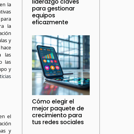
liderazgo claves
en la
para gestionar
tivas
equipos
 para
eficazmente
ra la
ación
las y
 hace
a las
o las
mpo y
ticias
Cómo elegir el
mejor paquete de
crecimiento para
en el
tus redes sociales
ación
mas y