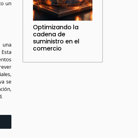
to un
Optimizando la
cadena de
suministro en el
o una
comercio
 Esta
entos
rever
ales,
va se
ción,
d.