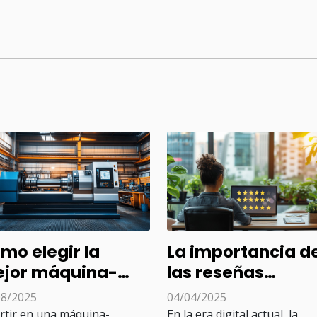
mo elegir la
La importancia d
jor máquina-
las reseñas
rramienta usada
verificadas para 
08/2025
04/04/2025
ra su negocio?
visibilidad de tu
rtir en una máquina-
En la era digital actual, la