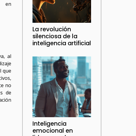
ía en
La revolución
silenciosa de la
inteligencia artificial
a, al
izaje
l que
ivos,
ce no
es de
ación
Inteligencia
emocional en